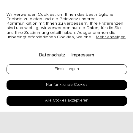
Wir verwenden Cookies, um Ihnen das bestmögliche
Erlebnis zu bieten und die Relevanz unserer
Looops Duftkerze
ar
mit
arverei.ch -
Kommunikation mit Ihnen zu verbessern. Ihre Präferenzen
«Bergluft»
x
Raumduft Bündner
sind uns wichtig, wir verwenden nur die Daten, für die Sie
Arve
uns Ihre Zustimmung erteilt haben. Ausgenommen die
unbedingt erforderlichen Cookies, welche
...
Mehr anzeigen
Datenschutz
Impressum
Einstellungen
Nur funktionale Cookies
Kontakt
Alle Cookies akzeptieren
Häufig gestellte Fragen
Impressum
AGB