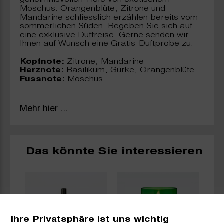
geheimnisvollen Tiefe von exotischem
Moschus. Orangenblüte, Zitrone und
Mandarine schliesslich erzählen bereits vom
sommerlichen Süden. Begeben Sie sich auf
eine exklusive Duftreise. Gerne senden wir
Ihnen auf Wunsch eine Gratis-Duftprobe zu.
Kopfnote:
Zitrone, Mandarine
Herznote:
Basilikum, Gurke, Orangenblüte
Fussnote:
Moschus
Mehr hier ...
Das könnte Sie interessieren
Ihre Privatsphäre ist uns wichtig