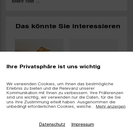
Mehr hier ...
Das könnte Sie interessieren
Ihre Privatsphäre ist uns wichtig
Wir verwenden Cookies, um Ihnen das bestmögliche
Erlebnis zu bieten und die Relevanz unserer
ra,
Arvenkissen
arverei.ch -
Kommunikation mit Ihnen zu verbessern. Ihre Präferenzen
l
«nature» inkl.
Murmeltierölsalbe
sind uns wichtig, wir verwenden nur die Daten, für die Sie
Nachfüllkit
Bündner Arve
uns Ihre Zustimmung erteilt haben. Ausgenommen die
unbedingt erforderlichen Cookies, welche
...
Mehr anzeigen
Datenschutz
Impressum