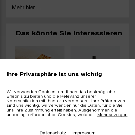
Mehr hier ...
Das könnte Sie interessieren
Ihre Privatsphäre ist uns wichtig
Wir verwenden Cookies, um Ihnen das bestmögliche
Erlebnis zu bieten und die Relevanz unserer
Arvenkissen
arverei.ch -
Kommunikation mit Ihnen zu verbessern. Ihre Präferenzen
«nature» inkl.
Raumduft Bündner
sind uns wichtig, wir verwenden nur die Daten, für die Sie
e
Nachfüllkit
Arve
uns Ihre Zustimmung erteilt haben. Ausgenommen die
unbedingt erforderlichen Cookies, welche
...
Mehr anzeigen
Datenschutz
Impressum