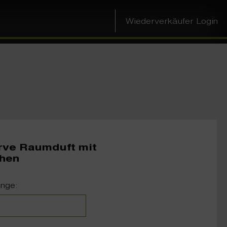
Wiederverkäufer Login
rve Raumduft mit
hen
nge: